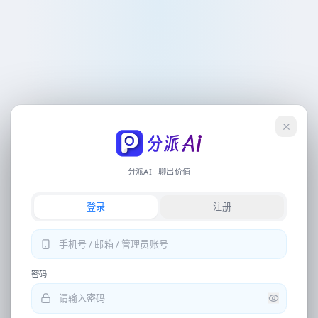
会员
联系客服
下载
操作流
记录
下午好
，
创作者
分派Ai 自动化电商翻译设计工具
登录
简单任务
图片翻译、写稿、生图、视频文案等，直接输入或点下方快捷指令即可开始
分派AI · 聊出价值
专业生成
登录
注册
详情页、电商视觉、营销全案等，请从底部导航进入独立工具
提取文案
中文翻译日语
图片去水印
密码
换背景再优化相片