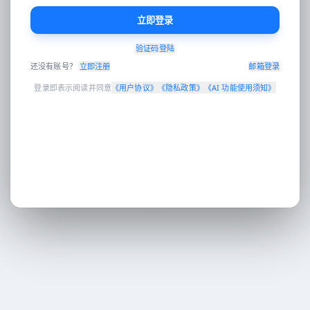
立即登录
验证码登陆
Enter 发送 · Shift+Enter 换行 · 可拖拽图片到对话区
还没有账号？
立即注册
邮箱登录
登录即表示阅读并同意
《
用户协议
》
《
隐私政策
》
《
AI 功能使用须知
》
工作台
AI对话
AI 翻译
电商设计
营销分发