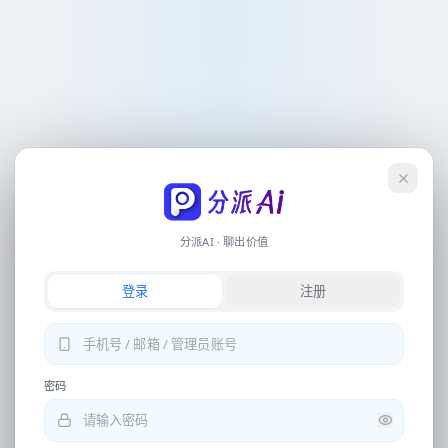
会员
联系客服
下载
操作流
记录
早上好
，
创作者
分派Ai 自动化电商翻译设计工具
登录
简单任务
图片翻译、写稿、生图、视频文案等，直接输入或点下方快捷指令即可开始
分派AI · 聊出价值
专业生成
登录
注册
详情页、电商视觉、营销全案等，请从底部导航进入独立工具
提取文案
中文翻译日语
图片去水印
密码
换背景再优化相片