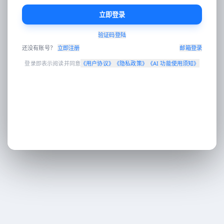
立即登录
验证码登陆
Enter 发送 · Shift+Enter 换行 · 可拖拽图片到对话区
还没有账号？
立即注册
邮箱登录
登录即表示阅读并同意
《
用户协议
》
《
隐私政策
》
《
AI 功能使用须知
》
工作台
AI对话
AI 翻译
电商设计
营销分发