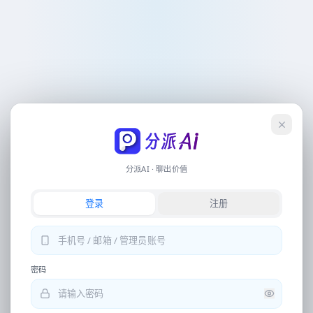
会员
联系客服
下载
操作流
记录
早上好
，
创作者
分派Ai 自动化电商翻译设计工具
登录
简单任务
图片翻译、写稿、生图、视频文案等，直接输入或点下方快捷指令即可开始
分派AI · 聊出价值
专业生成
登录
注册
详情页、电商视觉、营销全案等，请从底部导航进入独立工具
提取文案
中文翻译日语
图片去水印
密码
换背景再优化相片