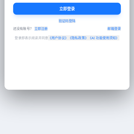
立即登录
验证码登陆
Enter 发送 · Shift+Enter 换行 · 可拖拽图片到对话区
还没有账号？
立即注册
邮箱登录
登录即表示阅读并同意
《
用户协议
》
《
隐私政策
》
《
AI 功能使用须知
》
工作台
AI对话
AI 翻译
电商设计
营销分发