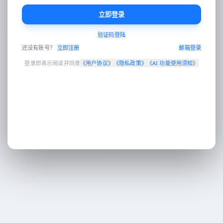
立即登录
验证码登陆
Enter 发送 · Shift+Enter 换行 · 可拖拽图片到对话区
还没有账号？
立即注册
邮箱登录
登录即表示阅读并同意
《
用户协议
》
《
隐私政策
》
《
AI 功能使用须知
》
工作台
AI对话
AI 翻译
电商设计
营销分发