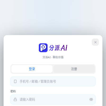
会员
联系客服
下载
操作流
记录
中午好
，
创作者
分派Ai 自动化电商翻译设计工具
登录
简单任务
图片翻译、写稿、生图、视频文案等，直接输入或点下方快捷指令即可开始
分派AI · 聊出价值
专业生成
登录
注册
详情页、电商视觉、营销全案等，请从底部导航进入独立工具
提取文案
中文翻译日语
图片去水印
密码
换背景再优化相片