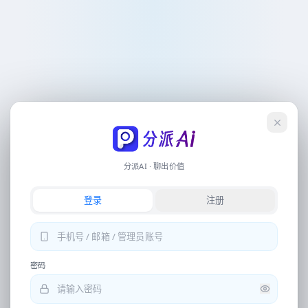
会员
联系客服
下载
操作流
记录
早上好
，
创作者
分派Ai 自动化电商翻译设计工具
登录
简单任务
图片翻译、写稿、生图、视频文案等，直接输入或点下方快捷指令即可开始
分派AI · 聊出价值
专业生成
登录
注册
详情页、电商视觉、营销全案等，请从底部导航进入独立工具
提取文案
中文翻译日语
图片去水印
密码
换背景再优化相片