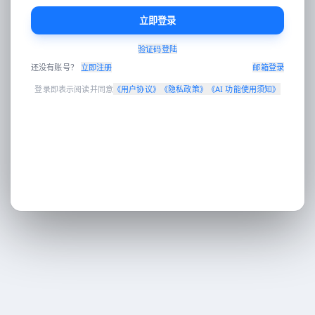
立即登录
验证码登陆
Enter 发送 · Shift+Enter 换行 · 可拖拽图片到对话区
还没有账号？
立即注册
邮箱登录
登录即表示阅读并同意
《
用户协议
》
《
隐私政策
》
《
AI 功能使用须知
》
工作台
AI对话
AI 翻译
电商设计
营销分发